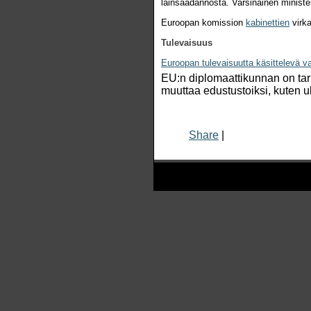
lainsäädännöstä. Varsinainen ministe
Euroopan komission
kabinetti
en
virka
Tulevaisuus
Euroopan tulevaisuutta käsittelevä v
EU:n diplomaattikunnan on tar
muuttaa edustustoiksi, kuten ul
Share
|