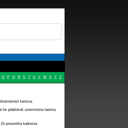
O
P
Q
R
S
T
U
V
W
X
Y
Z
 virkamiesten kanssa.
ä he päättävät useimmista laeista
15 prosenttia kaikesta