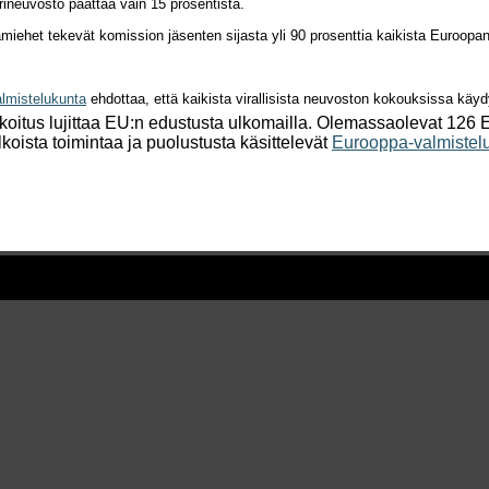
rineuvosto päättää vain 15 prosentista.
miehet tekevät komission jäsenten sijasta yli 90 prosenttia kaikista Euroopa
almistelukunta
ehdottaa, että kaikista virallisista neuvoston kokouksissa käydy
koitus lujittaa EU:n edustusta ulkomailla. Olemassaolevat 126 
koista toimintaa ja puolustusta käsittelevät
Eurooppa-valmistel