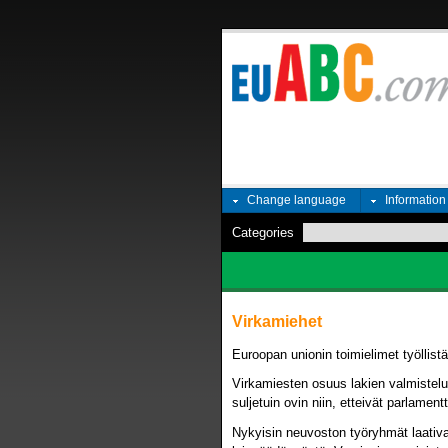
Change language
Informatio
Categories
Virkamiehet
Euroopan unionin toimielimet työllist
Virkamiesten osuus lakien valmistel
suljetuin ovin niin, etteivät parlamentt
Nykyisin neuvoston työryhmät laativa