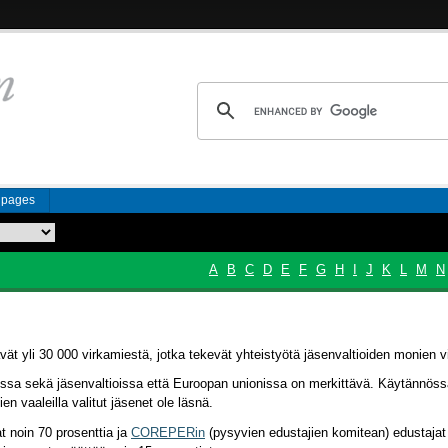
n pages
A
B
C
D
E
F
G
H
I
J
K
L
M
N
ävät yli 30 000 virkamiestä, jotka tekevät yhteistyötä jäsenvaltioiden monien
ussa sekä jäsenvaltioissa että Euroopan unionissa on merkittävä. Käytännöss
ien vaaleilla valitut jäsenet ole läsnä.
t noin 70 prosenttia ja
COREPER
in
(pysyvien edustajien komitean) edustajat 