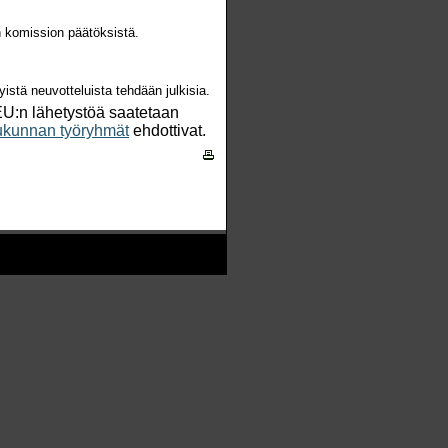
n komission päätöksistä.
istä neuvotteluista tehdään julkisia.
EU:n lähetystöä saatetaan
ukunnan työryhmät
ehdottivat.