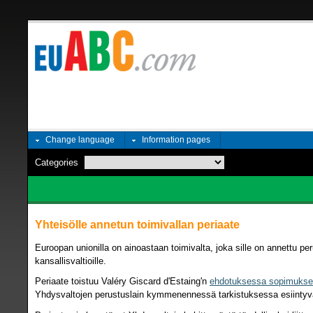
Change language
Information pages
Categories
Yhteisölle annetun toimivallan periaate
Euroopan unionilla on ainoastaan toimivalta, joka sille on annettu per
kansallisvaltioille.
Periaate toistuu Valéry Giscard d'Estaing'n
ehdotuksessa sopimuksek
Yhdysvaltojen perustuslain kymmenennessä tarkistuksessa esiintyvä