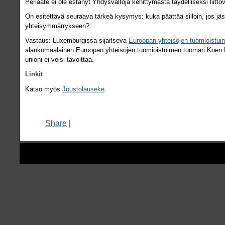
Periaate ei ole estänyt Yhdysvaltoja kehittymästä täydelliseksi liittov
On esitettävä seuraava tärkeä kysymys: kuka päättää silloin, jos jäs
yhteisymmärrykseen?
Vastaus: Luxemburgissa sijaitseva
Euroopan yhteisöjen tuomioistuin
alankomaalainen Euroopan yhteisöjen tuomioistuimen tuomari Koen Leo
unioni ei voisi tavoittaa.
Linkit
Katso myös
Joustolauseke
.
Share
|