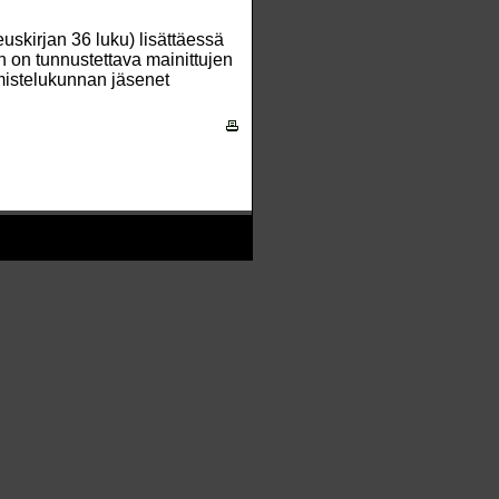
uskirjan 36 luku) lisättäessä
in on tunnustettava mainittujen
mistelukunnan jäsenet