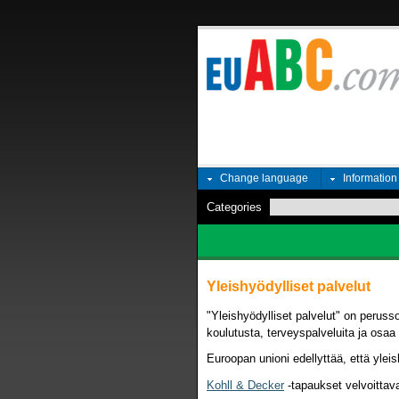
Change language
Informatio
Categories
Yleishyödylliset palvelut
"Yleishyödylliset palvelut" on perusso
koulutusta, terveyspalveluita ja osaa 
Euroopan unioni edellyttää, että yleish
Kohll & Decker
‑tapaukset velvoittavat