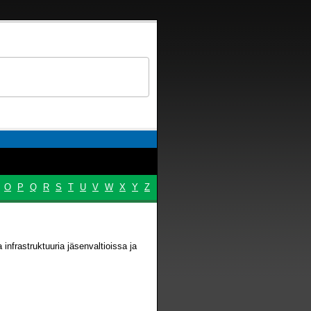
O
P
Q
R
S
T
U
V
W
X
Y
Z
 infrastruktuuria jäsenvaltioissa ja