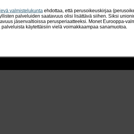
levä valmistelukunta
ehdottaa, että perusoikeuskirjaa (perusoike
listen palveluiden saatavuus olisi lisättävä siihen. Siksi union
tavuus jäsenvaltioissa perusperiaatteeksi. Monet Eurooppa-val
stä palveluista käytettäisiin vielä voimakkaampaa sanamuotoa.