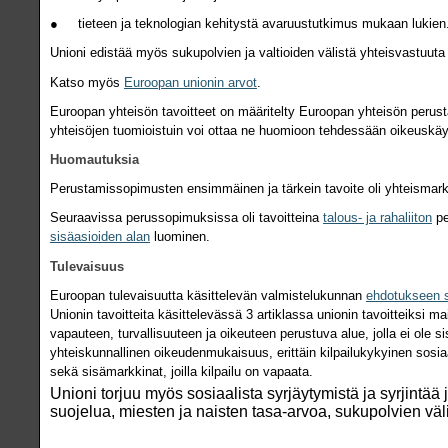
● tieteen ja teknologian kehitystä avaruustutkimus mukaan lukien
Unioni edistää myös sukupolvien ja valtioiden välistä yhteisvastuuta j
Katso myös
Euroopan unionin arvot
.
Euroopan yhteisön tavoitteet on määritelty Euroopan yhteisön perusta
yhteisöjen tuomioistuin voi ottaa ne huomioon tehdessään oikeuskä
Huomautuksia
Perustamissopimusten ensimmäinen ja tärkein tavoite oli yhteismar
Seuraavissa perussopimuksissa oli tavoitteina
talous- ja rahaliiton
pe
sisäasioiden alan
luominen.
Tulevaisuus
Euroopan tulevaisuutta käsittelevän valmistelukunnan
ehdotukseen s
Unionin tavoitteita käsittelevässä 3 artiklassa unionin tavoitteiksi
vapauteen, turvallisuuteen ja oikeuteen perustuva alue, jolla ei ole 
yhteiskunnallinen oikeudenmukaisuus, erittäin kilpailukykyinen sosia
sekä sisämarkkinat, joilla kilpailu on vapaata.
Unioni torjuu myös sosiaalista syrjäytymistä ja syrjintää
suojelua, miesten ja naisten tasa-arvoa, sukupolvien väl