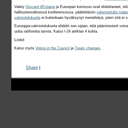
Valéry
Giscard d'Estaing
ja Euroopan komissio ovat ehdottaneet, että
hallitustenvälisessä konferenssissa, päätettäisiin
vahvistetulla mää
valmistelukunta
ei kuitenkaan hyväksynyt menettelyä, joten sitä ei s
Eurooppa-valmistelukunta ehdotti sen sijaan, että pääministerit voiv
uutta ratifiointia tarvita. Katso I‑24 artiklan 4 kohta.
Linkit
Katso myös
Voting in the Council
ja
Treaty changes
.
Share
|