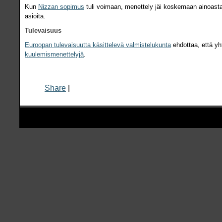
Kun
Nizzan sopimus
tuli voimaan, menettely jäi koskemaan ainoas
asioita.
Tulevaisuus
Euroopan tulevaisuutta käsittelevä valmistelukunta
ehdottaa, että yht
kuulemismenettelyjä
.
Share
|